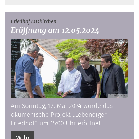
:
Friedhof Euskirchen
Eröffnung am 12.05.2024
© C. Güldenring
Am Sonntag, 12. Mai 2024 wurde das
ökumenische Projekt „Lebendiger
Friedhof“ um 15:00 Uhr eröffnet.
Mehr