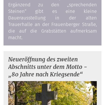
Ergänzend zu den „sprechenden
Steinen“ gibt es eine kleine
Dauerausstellung in der alten
Trauerhalle an der Frauenberger Straße,
die auf die Grabstätten aufmerksam
macht.
Neueröffnung des zweiten
Abschnitts unter dem Motto -
„80 Jahre nach Kriegsende“